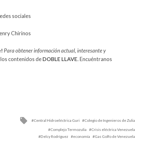
redes sociales
enry Chirinos
e!
Para obtener información actual, interesante y
 los contenidos de
DOBLE LLAVE
. Encuéntranos
Tagged
Central Hidroeléctrica Guri
Colegio de Ingenieros de Zulia
with
Complejo Termozulia
Crisis eléctrica Venezuela
Delcy Rodríguez
economía
Gas Golfo de Venezuela