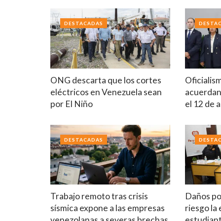
DESTACADAS
DESTA
ONG descarta que los cortes
Oficialis
eléctricos en Venezuela sean
acuerdan 
por El Niño
el 12 de 
DESTACADAS
DESTA
Trabajo remoto tras crisis
Daños po
sísmica expone a las empresas
riesgo la
venezolanas a severas brechas
estudian