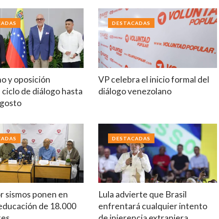
CADAS
DESTACADAS
mo y oposición
VP celebra el inicio formal del
ciclo de diálogo hasta
diálogo venezolano
agosto
CADAS
DESTACADAS
r sismos ponen en
Lula advierte que Brasil
 educación de 18.000
enfrentará cualquier intento
tes
de injerencia extranjera