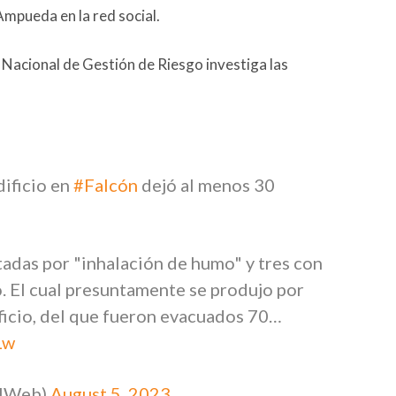
Ampueda en la red social.
 Nacional de Gestión de Riesgo investiga las
ificio en
#Falcón
dejó al menos 30
ctadas por "inhalación de humo" y tres con
. El cual presuntamente se produjo por
ificio, del que fueron evacuados 70…
Lw
alWeb)
August 5, 2023