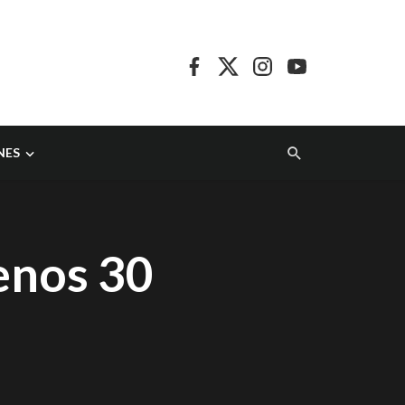
NES
enos 30