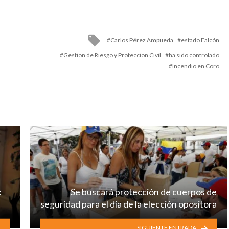
Tagged
Carlos Pérez Ampueda
estado Falcón
with
Gestion de Riesgo y Proteccion Civil
ha sido controlado
Incendio en Coro
:
Se buscará protección de cuerpos de
seguridad para el día de la elección opositora
SIGUIENTE ENTRADA