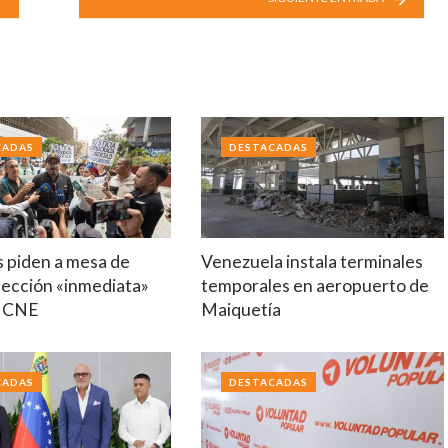
CADAS
DESTACADAS
s piden a mesa de
Venezuela instala terminales
lección «inmediata»
temporales en aeropuerto de
o CNE
Maiquetía
CADAS
DESTACADAS