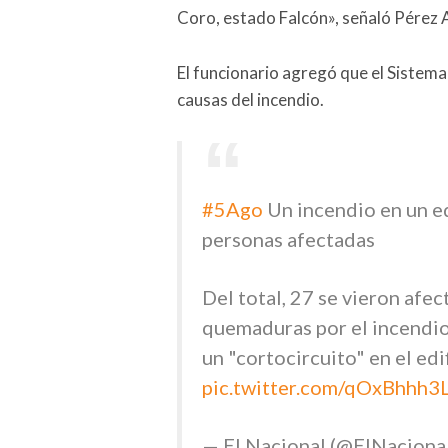
Coro, estado Falcón», señaló Pérez 
El funcionario agregó que el Sistema
causas del incendio.
#5Ago
Un incendio en un ed
personas afectadas
Del total, 27 se vieron afe
quemaduras por el incendio
un "cortocircuito" en el ed
pic.twitter.com/qOxBhhh3
— El Nacional (@ElNacion