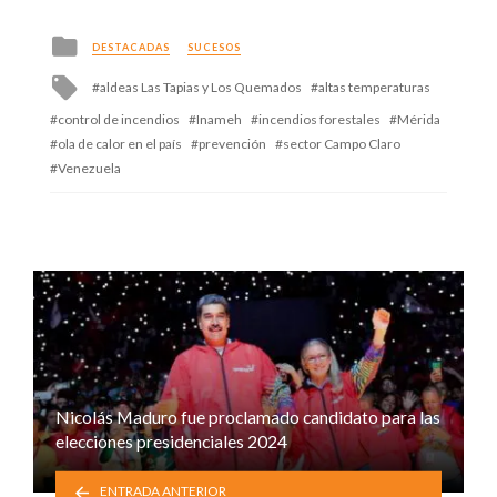
Posted
DESTACADAS
SUCESOS
in
Tagged
aldeas Las Tapias y Los Quemados
altas temperaturas
with
control de incendios
Inameh
incendios forestales
Mérida
ola de calor en el país
prevención
sector Campo Claro
Venezuela
Nicolás Maduro fue proclamado candidato para las
elecciones presidenciales 2024
ENTRADA ANTERIOR