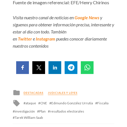
Fuente de imagen referencial: EFE/Henry Chirinos
Visita nuestro canal de noticias en
Google News
y
síguenos para obtener información precisa, interesante y
estar al día con todo. También
en
Twitter
e
Instagram
puedes conocer diariamente
nuestros contenidos
Posted
DESTACADAS
JUDICIALES Y LEYES
in
Tagged
ataque
CNE
Edmundo González Urrutia
Fiscalía
with
investigación
Plan
resultados electorales
Tarek William Saab