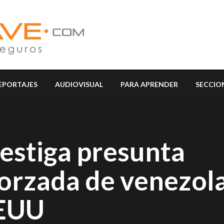
EPORTAJES
AUDIOVISUAL
PARA APRENDER
SECCIO
vestiga presunta
forzada de venezol
EEUU