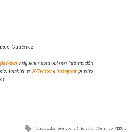
iguel Gutiérrez
gle News
y síguenos para obtener información
 todo. También en
X/Twitter
e
Instagram
puedes
dos
Tagged
deportados
desaparición forzada
Detenido
EEUU