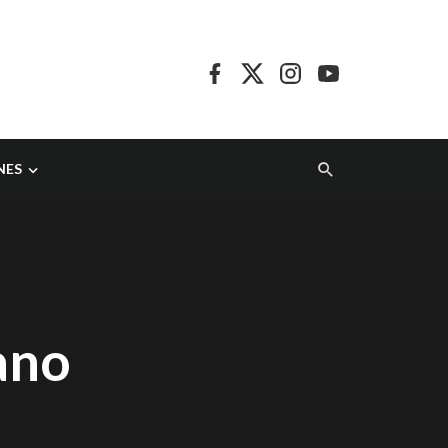
NES
ano