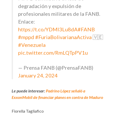
degradación y expulsión de
profesionales militares de la FANB.
Enlace:
https://t.co/YDMI3Lu8dA
#FANB
#mppd
#FuriaBolivarianaActiva
🇻🇪
#Venezuela
pic.twitter.com/RmLQTpPV1u
— Prensa FANB (@PrensaFANB)
January 24, 2024
Le puede interesar:
Padrino López señaló a
ExxonMobil de financiar planes en contra de Maduro
Fiorella Tagliafico