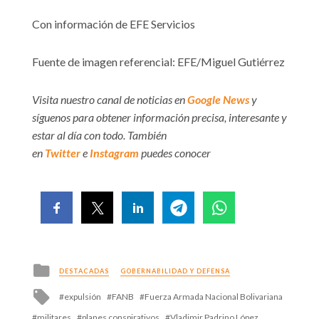
Con información de EFE Servicios
Fuente de imagen referencial: EFE/Miguel Gutiérrez
Visita nuestro canal de noticias en
Google News
y
síguenos para obtener información precisa, interesante y
estar al día con todo. También
en
Twitter
e
Instagram
puedes conocer
Posted
DESTACADAS
GOBERNABILIDAD Y DEFENSA
in
Tagged
expulsión
FANB
Fuerza Armada Nacional Bolivariana
with
militares
planes conspirativos
Vladimir Padrino López