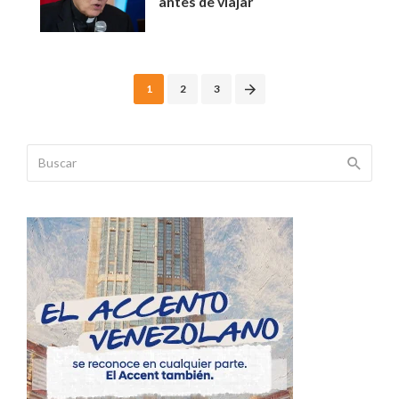
antes de viajar
Posts
1
2
3
navigation