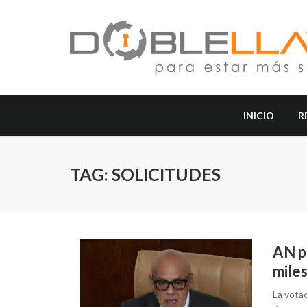
INICIO
R
TAG: SOLICITUDES
AN p
miles
La votac