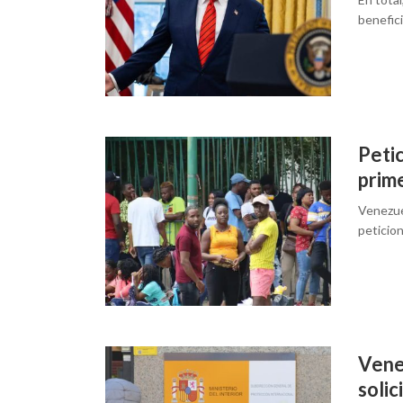
benefici
Peti
prim
Venezuel
peticio
Vene
solic