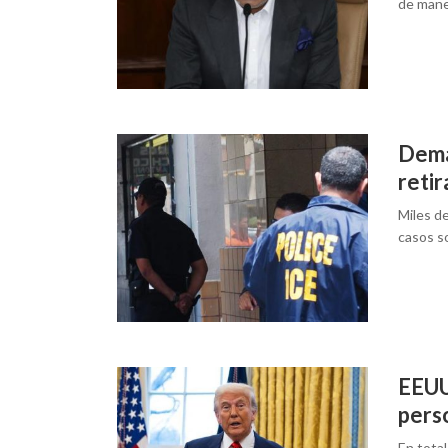
de mane
Dema
retir
Miles d
casos s
EEUU
pers
En tota