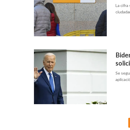
La cifra
ciudada
Biden
solic
Se segui
aplicac
Posts
navigation