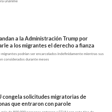
ra unánime
ndan a la Administración Trump por
arle a los migrantes el derecho a fianza
e migrantes podrían ser encarcelados indefinidamente mientras sus
on considerados durante meses
 congela solicitudes migratorias de
onas que entraron con parole
l, más de 800.000 personas entraron a EEUU con este tipo de