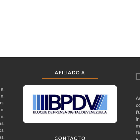
AFILIADO A
a.
n.
A
s.
c
n.
fu
n.
i
s.
m
s.
D
s.
CONTACTO
Es