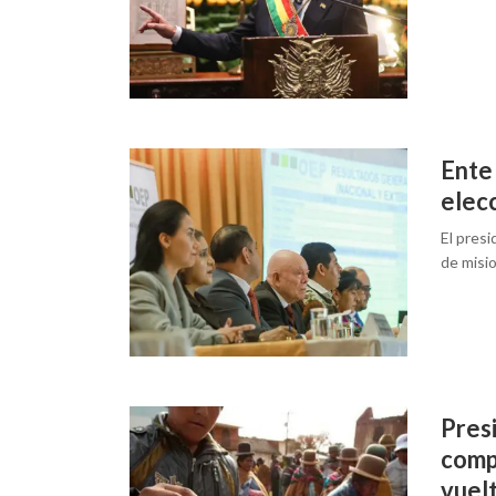
Ente 
elecc
El presi
de misi
Presi
comp
vuel