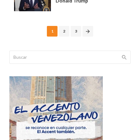
Donald Trump
Posts
1
2
3
navigation