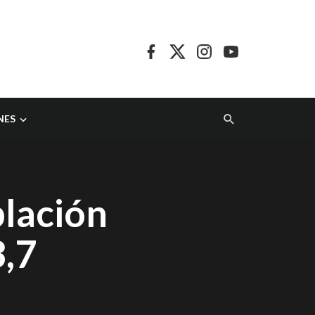
NES
blación
,7