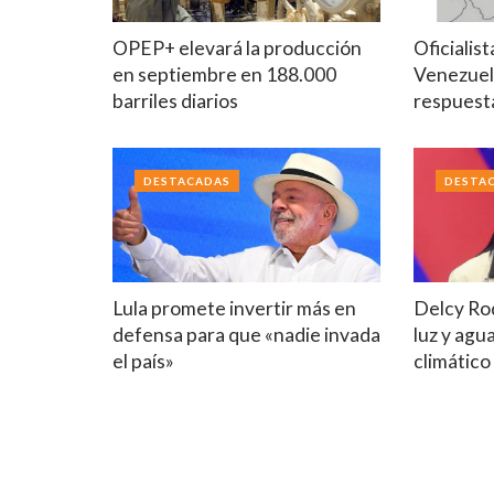
OPEP+ elevará la producción
Oficialis
en septiembre en 188.000
Venezuel
barriles diarios
respuest
DESTACADAS
DESTA
Lula promete invertir más en
Delcy Ro
defensa para que «nadie invada
luz y agu
el país»
climático