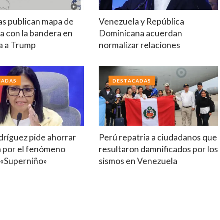
tas publican mapa de
Venezuela y República
a con la bandera en
Dominicana acuerdan
a a Trump
normalizar relaciones
CADAS
DESTACADAS
dríguez pide ahorrar
Perú repatria a ciudadanos que
a por el fenómeno
resultaron damnificados por los
 «Superniño»
sismos en Venezuela