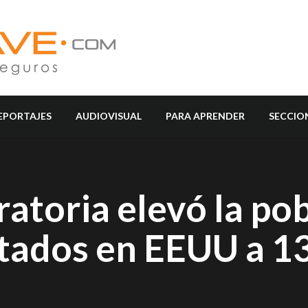
EPORTAJES
AUDIOVISUAL
PARA APRENDER
SECCIO
atoria elevó la po
ados en EEUU a 13