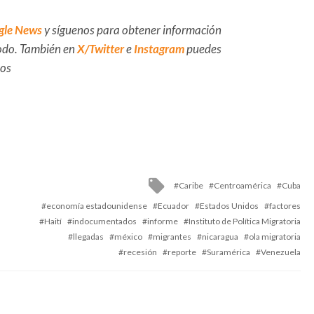
gle News
y síguenos para obtener información
 todo. También en
X/Twitter
e
Instagram
puedes
dos
Tagged
Caribe
Centroamérica
Cuba
with
economía estadounidense
Ecuador
Estados Unidos
factores
Haití
indocumentados
informe
Instituto de Política Migratoria
llegadas
méxico
migrantes
nicaragua
ola migratoria
recesión
reporte
Suramérica
Venezuela