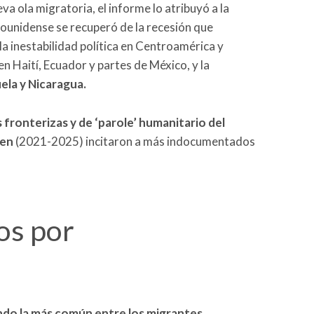
va ola migratoria, el informe lo atribuyó a la
dounidense se recuperó de la recesión que
la inestabilidad política en Centroamérica y
en Haití, Ecuador y partes de México, y la
ela y Nicaragua.
s fronterizas y de ‘parole’ humanitario del
den
(2021-2025) incitaron a más indocumentados
os por
ndo la más común entre los migrantes