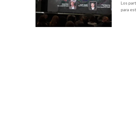
Los par
para est