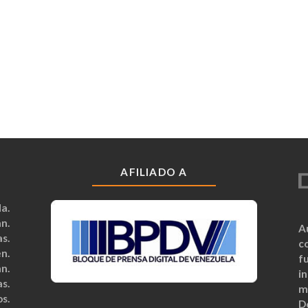
AFILIADO A
a.
n.
A
s.
c
n.
fu
n.
i
s.
m
s.
D