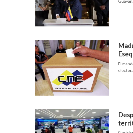
Guayan
Madu
Eseq
El manda
electora
Desp
terri
El minis