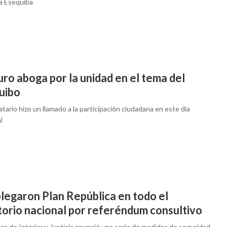
a Esequiba
ro aboga por la unidad en el tema del
uibo
tario hizo un llamado a la participación ciudadana en este día
l
legaron Plan República en todo el
torio nacional por referéndum consultivo
tro de Interior y Justicia anunció una serie de medidas de seguridad