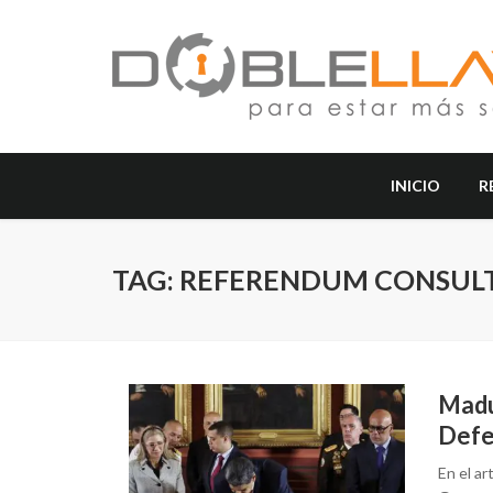
INICIO
R
TAG: REFERENDUM CONSUL
Madu
Defe
En el ar