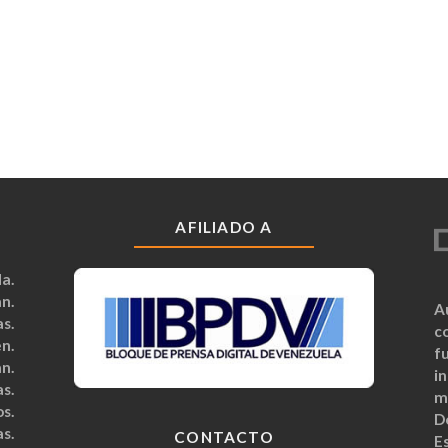
AFILIADO A
a.
n.
A
s.
c
n.
fu
n.
i
s.
m
s.
D
s.
CONTACTO
Es