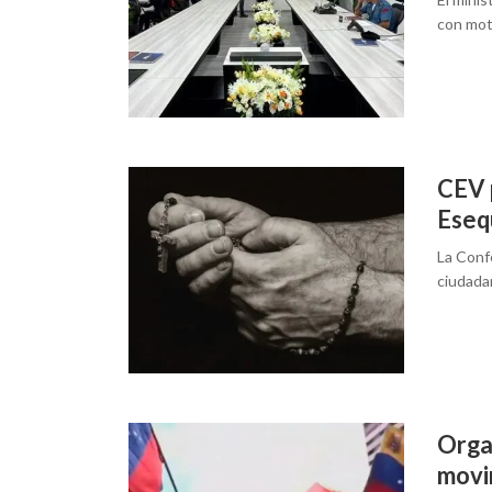
con mot
CEV p
Eseq
La Conf
ciudada
Organ
movi