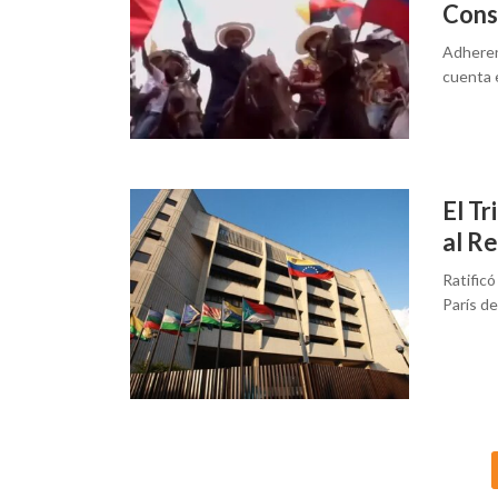
Cons
Adheren
cuenta 
El T
al R
Ratific
París de
Posts
navigation