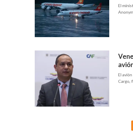
El mini
Anonymo
Vene
avió
El avión
Cargo, f
Posts
navigation