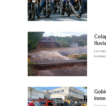
Cola
lluvi
Los equ
instala
Gobi
inmed
El mini