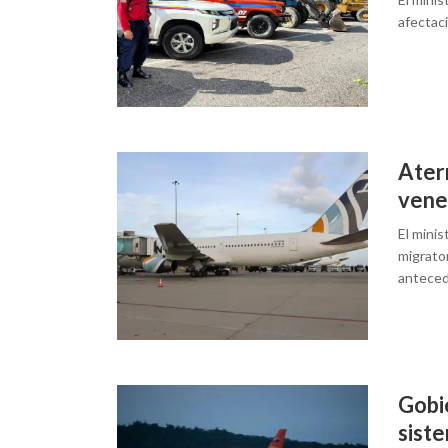
afectaci
Ater
vene
El mini
migrato
antece
Gobi
sist