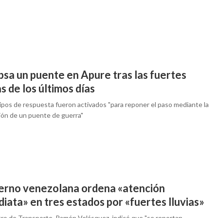
psa un puente en Apure tras las fuertes
as de los últimos días
ipos de respuesta fueron activados "para reponer el paso mediante la
ción de un puente de guerra"
erno venezolana ordena «atención
iata» en tres estados por «fuertes lluvias»
stro de Transporte, Ramón Velásquez, indicó que "se reportan