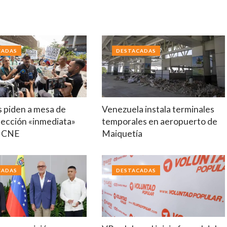
CADAS
DESTACADAS
s piden a mesa de
Venezuela instala terminales
lección «inmediata»
temporales en aeropuerto de
o CNE
Maiquetía
CADAS
DESTACADAS