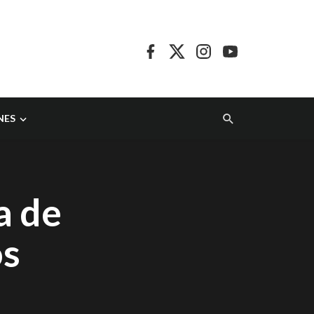
NES
a de
os