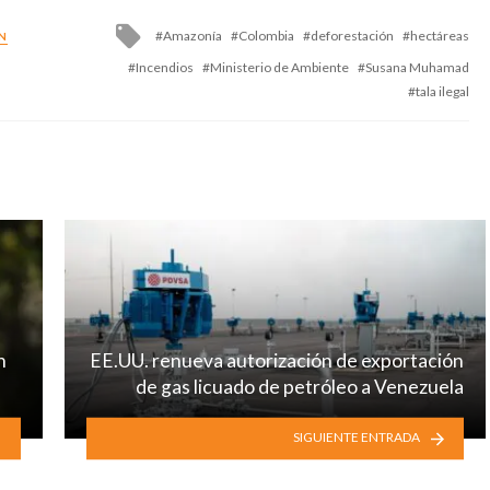
Tagged
Amazonía
Colombia
deforestación
hectáreas
N
with
Incendios
Ministerio de Ambiente
Susana Muhamad
tala ilegal
n
EE.UU. renueva autorización de exportación
de gas licuado de petróleo a Venezuela
SIGUIENTE ENTRADA