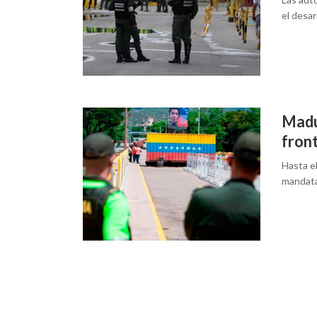
el desa
Madur
fron
Hasta e
mandata