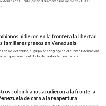
ronterizos de Cúcuta, pasan diariamente una media de 60.000
as
bianos pidieron en la frontera la libertad
us familiares presos en Venezuela
os de los detenidos, el grupo se congregó en el puente internacional
olívar, que conecta el Norte de Santander con Táchira
stros colombianos acudieron a la frontera
Venezuela de cara a la reapertura
ridades destacaron la importancia y los beneficios que acarrea para