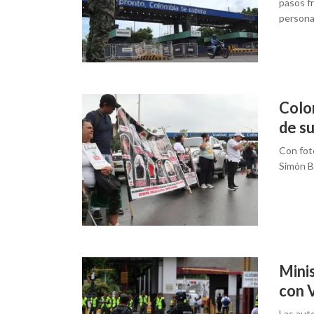
pasos f
person
Colom
de s
Con fot
Simón B
Mini
con 
Las auto