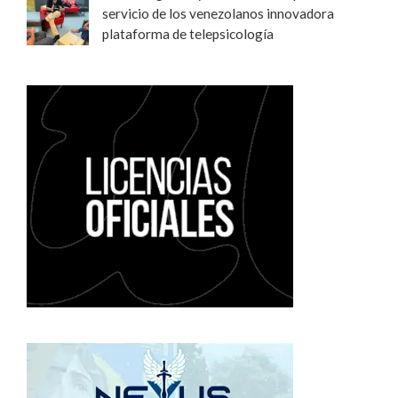
servicio de los venezolanos innovadora
plataforma de telepsicología