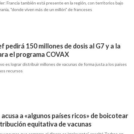
ller: Francia también está presente en la región, con territorios bajo
ranía, "donde viven más de un millón" de franceses
f pedirá 150 millones de dosis al G7 y a la
ara el programa COVAX
ivo es lograr distribuir millones de vacunas de forma justa a los países
os recursos
acusa a «algunos países ricos» de boicotear
stribución equitativa de vacunas
ay vacunas que comprar, el dinero es irrelevante”, resaltó Tedros en