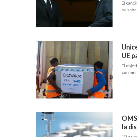
El canci
su sobe
Unice
UE p
El objet
con men
OMS 
la di
“Si no h