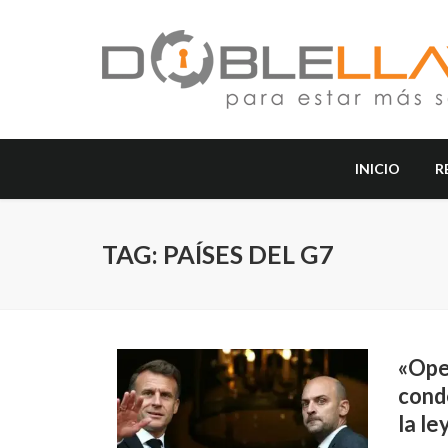
INICIO
R
TAG: PAÍSES DEL G7
«Oper
cond
la le