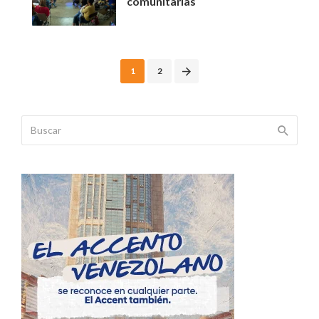
comunitarias
Posts
1
2
navigation