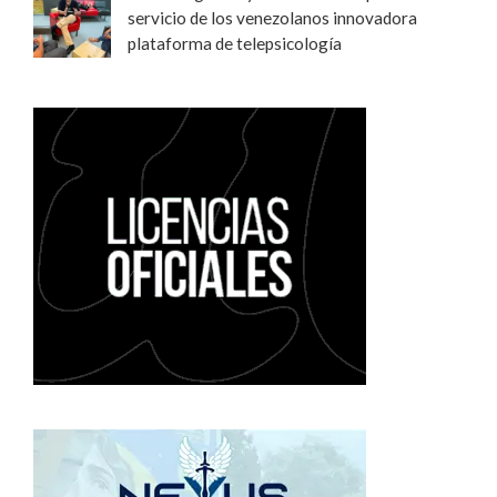
servicio de los venezolanos innovadora
plataforma de telepsicología