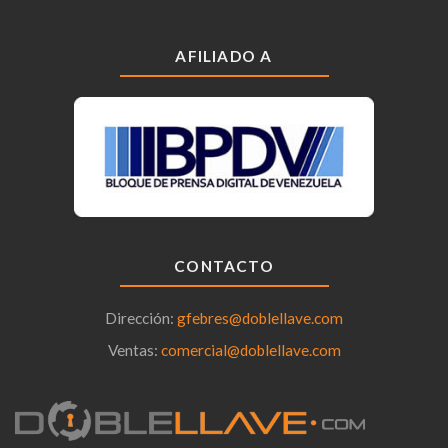
AFILIADO A
CONTACTO
Dirección:
gfebres@doblellave.com
Ventas:
comercial@doblellave.com