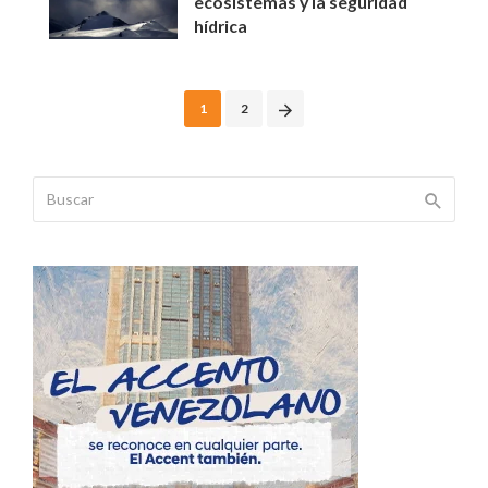
ecosistemas y la seguridad
hídrica
Posts
1
2
navigation