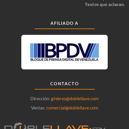
Textos que aclaran.
AFILIADO A
CONTACTO
Dirección:
gfebres@doblellave.com
Ventas:
comercial@doblellave.com