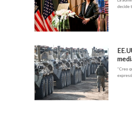
decide t
EE.U
medi
“Creo qu
expresó