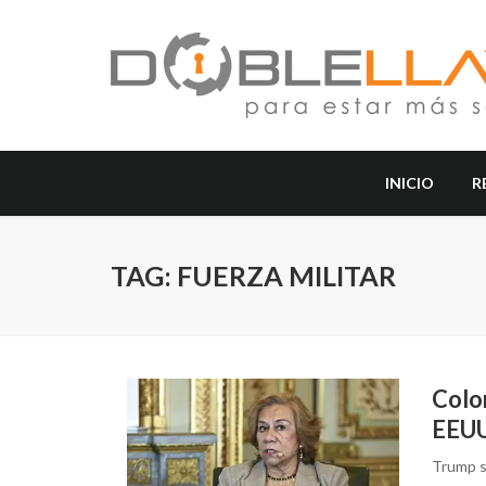
INICIO
R
TAG: FUERZA MILITAR
Colom
EEUU 
Trump su