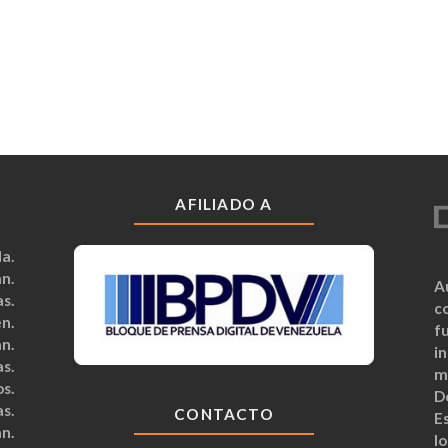
AFILIADO A
a.
n.
A
s.
c
n.
fu
n.
i
s.
m
s.
D
s.
CONTACTO
Es
n.
lo