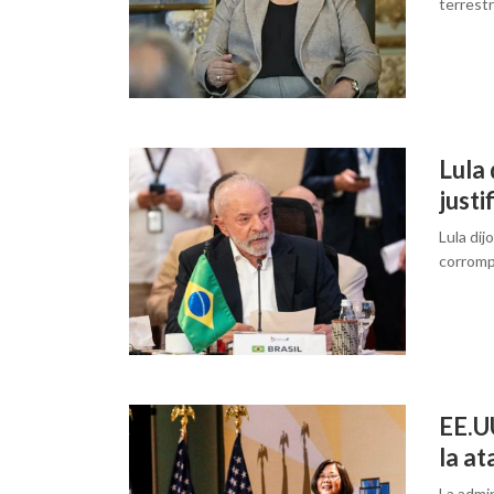
terrest
Lula 
justi
Lula di
corromp
EE.U
la at
La admin