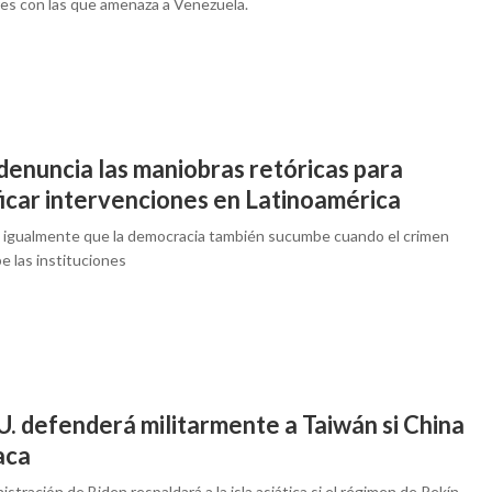
res con las que amenaza a Venezuela.
denuncia las maniobras retóricas para
ficar intervenciones en Latinoamérica
jo igualmente que la democracia también sucumbe cuando el crimen
e las instituciones
U. defenderá militarmente a Taiwán si China
aca
istración de Biden respaldará a la isla asiática si el régimen de Pekín