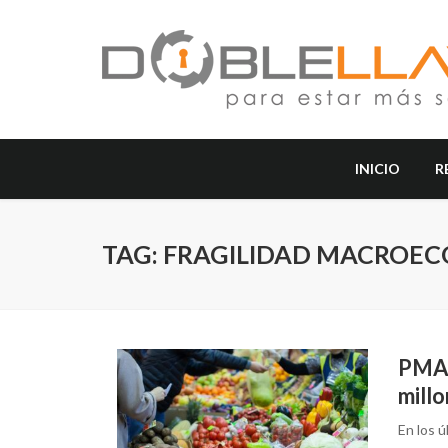
INICIO
R
TAG: FRAGILIDAD MACROE
PMA:
millo
En los 