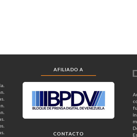
AFILIADO A
a.
n.
A
s.
c
n.
fu
n.
i
s.
m
s.
D
s.
CONTACTO
Es