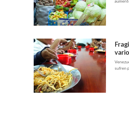
aumentó
Fragi
vario
Venezue
sufren 