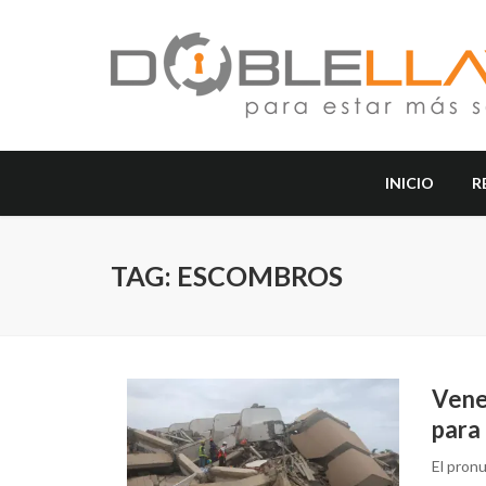
INICIO
R
TAG: ESCOMBROS
Vene
para
El pron