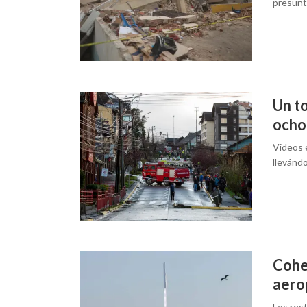
presunt
Un t
ocho
Videos e
llevándo
Cohet
aero
Los res