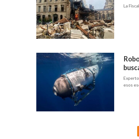
La Fisca
Robo
busc
Experto
esos e
Posts
navigation