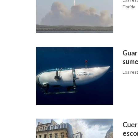
Florida
Guar
sume
Los res
Cuer
esco