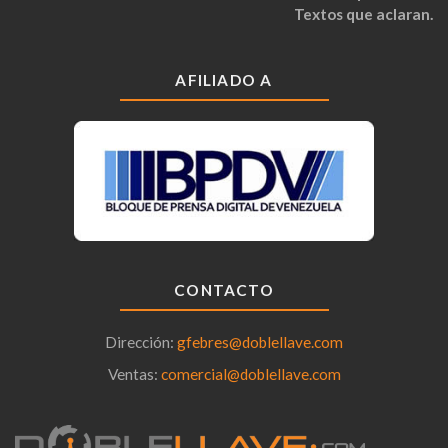
Textos que aclaran.
AFILIADO A
CONTACTO
Dirección:
gfebres@doblellave.com
Ventas:
comercial@doblellave.com