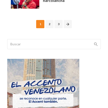
narcolancha
Posts
1
2
3
navigation