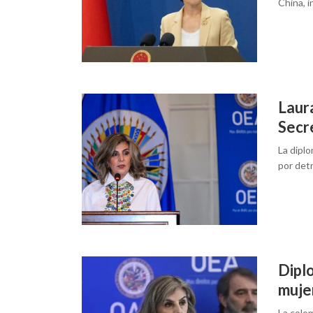
China, i
Laur
Secr
La dipl
por det
Diplo
muje
La colo