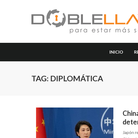
INICIO
R
TAG: DIPLOMÁTICA
China
deter
Japón re