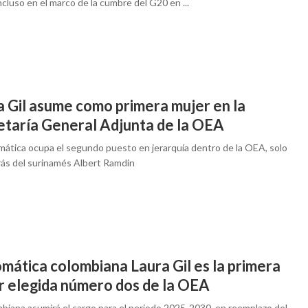
ncluso en el marco de la cumbre del G20 en ...
a Gil asume como primera mujer en la
etaría General Adjunta de la OEA
omática ocupa el segundo puesto en jerarquía dentro de la OEA, solo
rás del surinamés Albert Ramdin
mática colombiana Laura Gil es la primera
r elegida número dos de la OEA
mbiana asumirá el cargo para el periodo 2025-2030, en reemplazo del