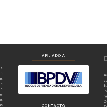
AFILIADO A
a.
n.
A
s.
c
n.
fu
n.
i
s.
m
s.
D
s.
CONTACTO
Es