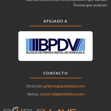
Textos que aclaran.
AFILIADO A
CONTACTO
Dirección:
gfebres@doblellave.com
Ventas:
comercial@doblellave.com