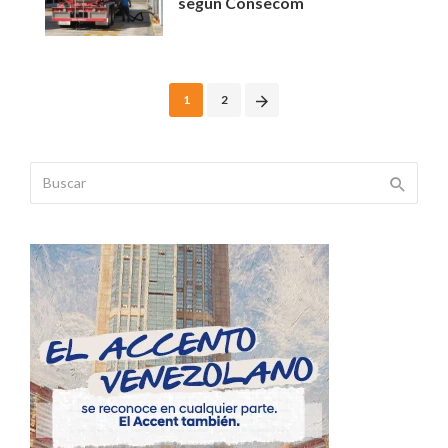
según Consecom
Posts
1
2
navigation