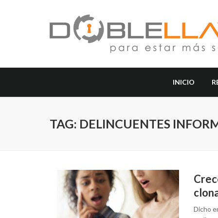
INICIO
R
TAG: DELINCUENTES INFOR
Crec
clona
Dicho e