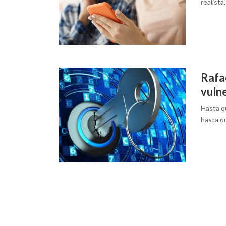
realist
Rafa
vuln
Hasta q
hasta q