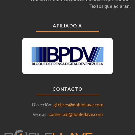
Textos que aclaran.
AFILIADO A
CONTACTO
Dirección:
gfebres@doblellave.com
Ventas:
comercial@doblellave.com