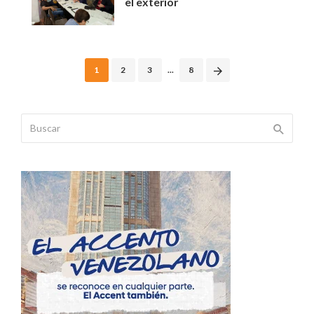
el exterior
Posts
1
2
3
...
8
navigation