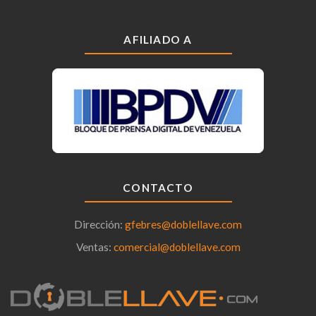
AFILIADO A
CONTACTO
Dirección:
gfebres@doblellave.com
Ventas:
comercial@doblellave.com