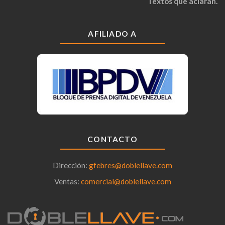
Textos que aclaran.
AFILIADO A
CONTACTO
Dirección:
gfebres@doblellave.com
Ventas:
comercial@doblellave.com