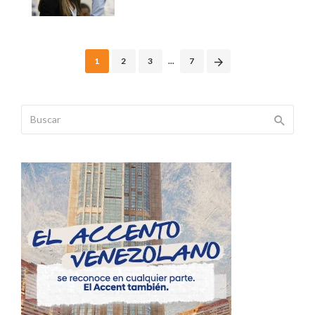
Posts
1
2
3
...
7
navigation