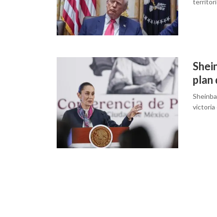
territo
Shei
plan 
Sheinba
victoria