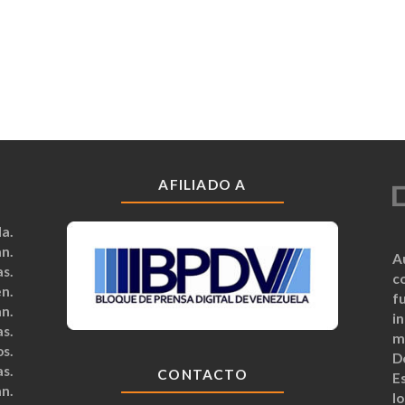
AFILIADO A
a.
n.
A
s.
c
n.
fu
n.
i
s.
m
s.
D
s.
CONTACTO
Es
n.
lo