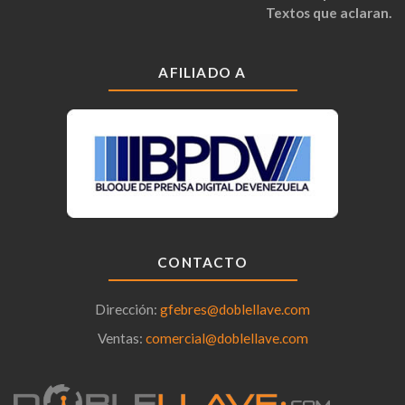
Textos que aclaran.
AFILIADO A
CONTACTO
Dirección:
gfebres@doblellave.com
Ventas:
comercial@doblellave.com