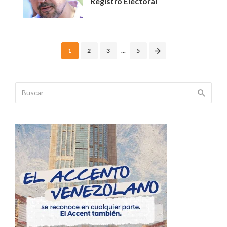
Registro Electoral
Posts
1
2
3
...
5
navigation