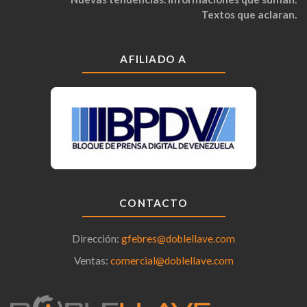
Textos que aclaran.
AFILIADO A
CONTACTO
Dirección:
gfebres@doblellave.com
Ventas:
comercial@doblellave.com