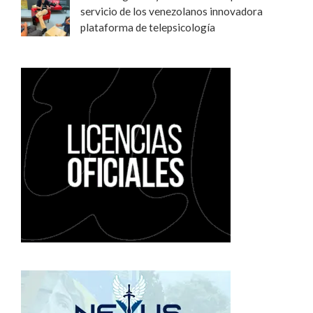
servicio de los venezolanos innovadora
plataforma de telepsicología