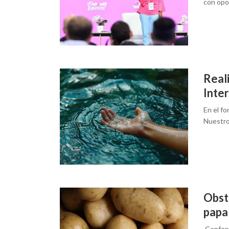
con opo
Real
Inter
En el f
Nuestro 
Obst
papa 
Confepa