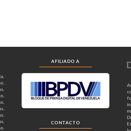
AFILIADO A
a.
n.
A
s.
c
n.
fu
n.
i
s.
m
s.
D
s.
CONTACTO
Es
n.
lo