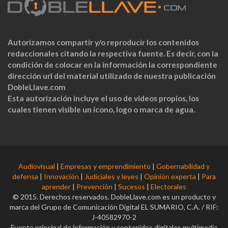
Autorizamos compartir y/o reproducir los contenidos
redaccionales citando la respectiva fuente. Es decir, con la
condición de colocar en la información la correspondiente
dirección url del material utilizado de nuestra publicación
DobleLlave.com
Esta autorización incluye el uso de videos propios, los
cuales tienen visible un ícono, logo o marca de agua.
Audiovisual
|
Empresas y emprendimiento
|
Gobernabilidad y
defensa
|
Innovación
|
Judiciales y leyes
|
Opinión experta
|
Para
aprender
|
Prevención
|
Sucesos
|
Electorales
© 2015. Derechos reservados. DobleLlave.com es un producto y
marca del Grupo de Comunicación Digital EL SUMARIO, C.A. / RIF:
J-40582970-2
Fuente principal de información y contenidos digitales multimedia