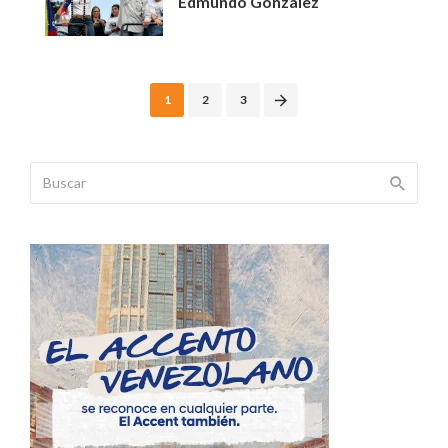
Edmundo González
Posts
1
2
3
navigation