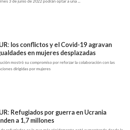
rnes 3 de junio de 2022 podrán optar a una ...
R: los conflictos y el Covid-19 agravan
gualdades en mujeres desplazadas
tución mostró su compromiso por reforzar la colaboración con las
ciones dirigidas por mujeres
R: Refugiados por guerra en Ucrania
nden a 1,7 millones
is de refugiados es la que más rápidamente está aumentando desde la