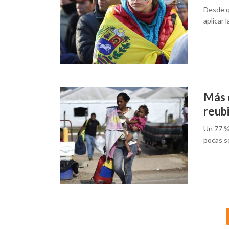
Desde q
aplicar 
Más 
reubi
Un 77 % 
pocas s
Posts
navigation