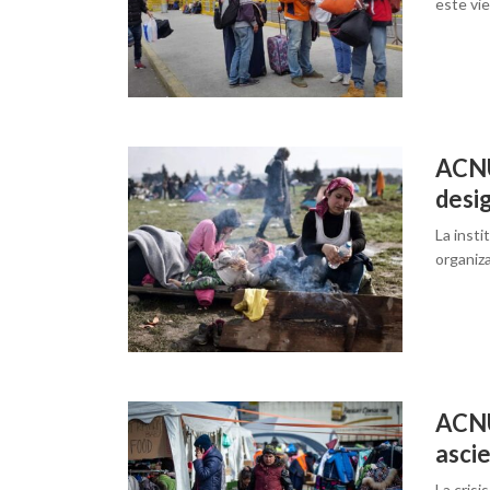
este vie
ACNU
desi
La insti
organiza
ACNU
ascie
La cris