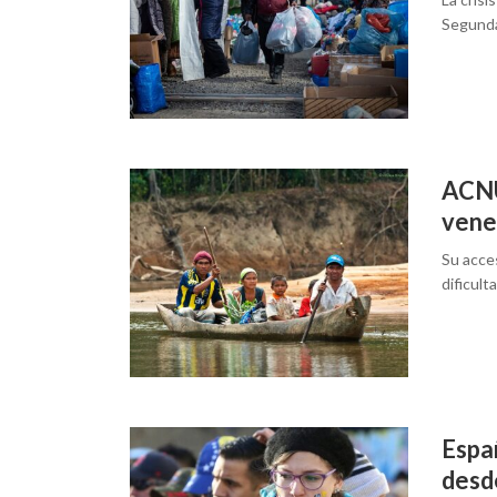
Segunda
ACNUR
vene
Su acces
dificult
Espa
desd