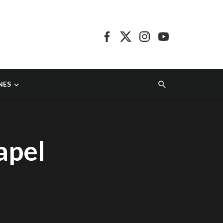
NES
apel