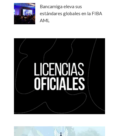
Bancamiga eleva sus
estándares globales en la FIBA
AML