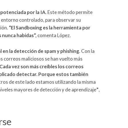
potenciada por la IA
. Este método permite
 entorno controlado, para observar su
ción.
“El Sandboxing es la herramienta por
 nunca habidas”,
comenta López.
l en la detección de spam y phishing
. Con la
 los correos maliciosos se han vuelto más
Cada vez son más creíbles los correos
plicado detectar. Porque estos también
tros de este lado estamos utilizando la misma
iveles mayores de detección y de aprendizaje
”
,
rse