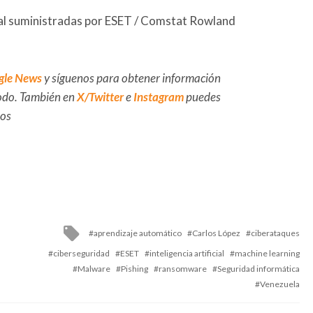
al suministradas por ESET / Comstat Rowland
gle News
y síguenos para obtener información
 todo. También en
X/Twitter
e
Instagram
puedes
dos
Tagged
aprendizaje automático
Carlos López
ciberataques
with
ciberseguridad
ESET
inteligencia artificial
machine learning
Malware
Pishing
ransomware
Seguridad informática
Venezuela