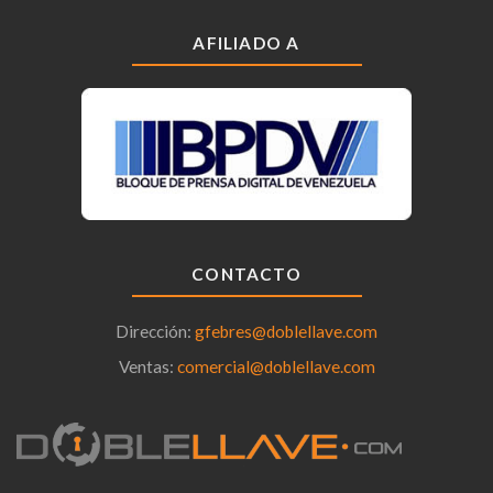
AFILIADO A
CONTACTO
Dirección:
gfebres@doblellave.com
Ventas:
comercial@doblellave.com