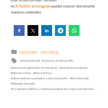
en
X/Twitter
e
Instagram
puedes conocer diariamente
nuestros contenidos
Posted
DESTACADAS
ELECTORALES
in
Tagged
Ana Paola Hall
comicios en desarrollo
with
elecciones generales en Honduras
estado de excepción
Marlon Ochoa
Nasry Asfura
observadores nacionales e internacionales
Rixi Moncada
Salvador Nasralla
se vota para definir si continúa la izquierda o regresa la derecha