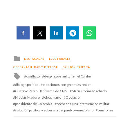
Posted
DESTACADAS
ELECTORALES
in
GOBERNABILIDAD Y DEFENSA
OPINIÓN EXPERTA
Tagged
conflicto
despliegue militar en el Caribe
with
diálogo político
elecciones con garantías reales
Gustavo Petro
informe de CNN
María Corina Machado
Nicolás Maduro
oficialismo
Oposición
presidente de Colombia
rechazo a una intervención militar
solución pacífica y soberana del pueblo venezolano
tensiones