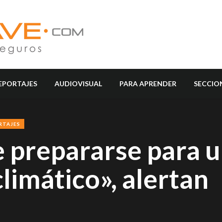
EPORTAJES
AUDIOVISUAL
PARA APRENDER
SECCIO
RTAJES
 prepararse para 
climático», alertan