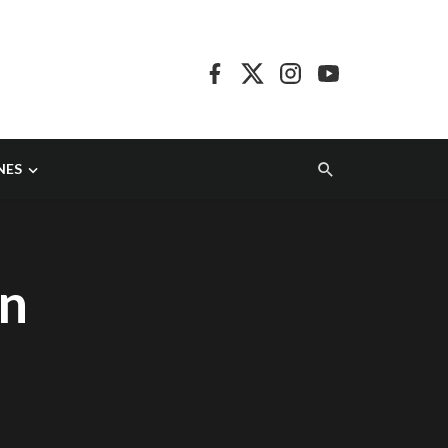
NES
un