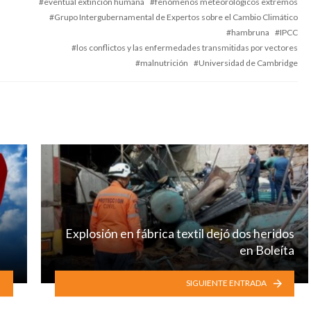
eventual extinción humana
fenómenos meteorológicos extremos
Grupo Intergubernamental de Expertos sobre el Cambio Climático
hambruna
IPCC
los conflictos y las enfermedades transmitidas por vectores
malnutrición
Universidad de Cambridge
Explosión en fábrica textil dejó dos heridos
en Boleíta
SIGUIENTE ENTRADA