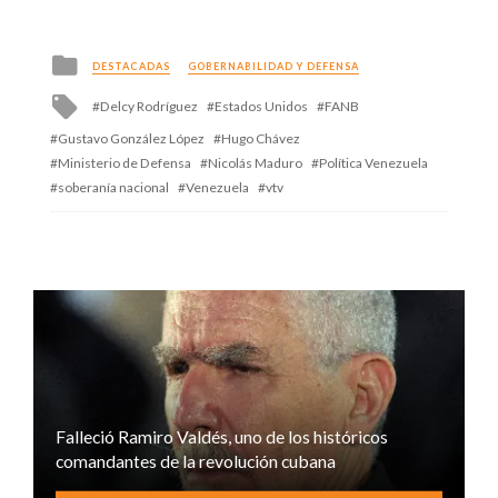
Posted
DESTACADAS
GOBERNABILIDAD Y DEFENSA
in
Tagged
Delcy Rodríguez
Estados Unidos
FANB
with
Gustavo González López
Hugo Chávez
Ministerio de Defensa
Nicolás Maduro
Política Venezuela
soberanía nacional
Venezuela
vtv
Falleció Ramiro Valdés, uno de los históricos
comandantes de la revolución cubana