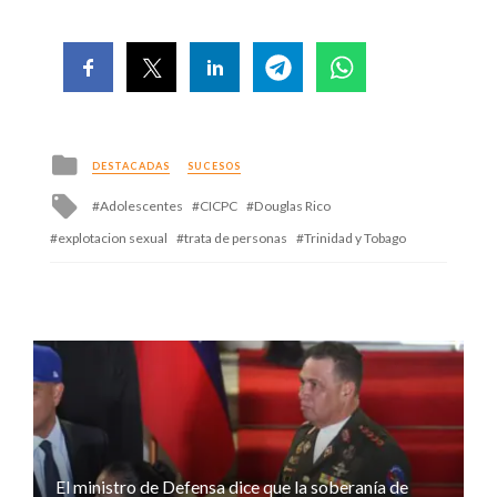
Posted
DESTACADAS
SUCESOS
in
Tagged
Adolescentes
CICPC
Douglas Rico
with
explotacion sexual
trata de personas
Trinidad y Tobago
El ministro de Defensa dice que la soberanía de