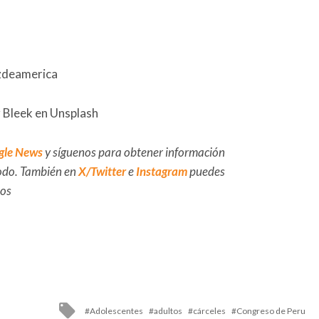
zdeamerica
r Bleek en Unsplash
gle News
y síguenos para obtener información
 todo. También en
X/Twitter
e
Instagram
puedes
dos
Tagged
Adolescentes
adultos
cárceles
Congreso de Peru