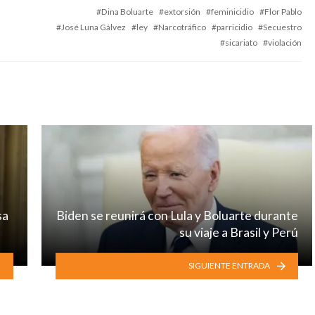
with
Dina Boluarte
extorsión
feminicidio
Flor Pablo
José Luna Gálvez
ley
Narcotráfico
parricidio
Secuestro
sicariato
violación
sa
Biden se reunirá con Lula y Boluarte durante
su viaje a Brasil y Perú
SIGUIENTE ENTRADA