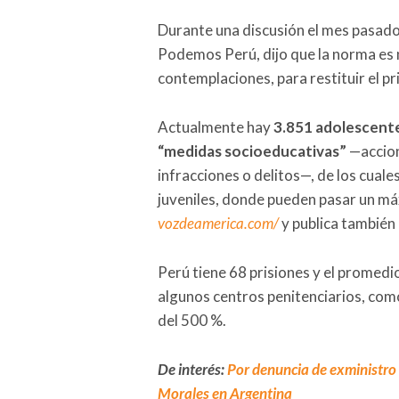
Durante una discusión el mes pasado,
Podemos Perú, dijo que la norma es n
contemplaciones, para restituir el pr
Actualmente hay
3.851 adolescent
“medidas socioeducativas”
—accion
infracciones o delitos—, de los cuale
juveniles, donde pueden pasar un má
vozdeamerica.com/
y publica también
Perú tiene 68 prisiones y el promedi
algunos centros penitenciarios, como
del 500 %.
De interés:
Por denuncia de exministro 
Morales en Argentina