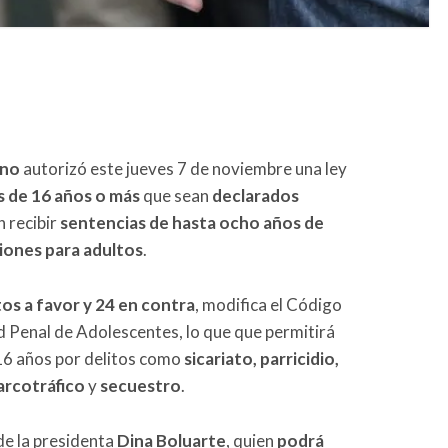
ano
autorizó este jueves 7 de noviembre una ley
 de 16 años o más
que sean
declarados
 recibir
sentencias de hasta ocho años de
siones para adultos
.
s a favor y 24 en contra
, modifica el Código
d Penal de Adolescentes, lo que que permitirá
16 años por delitos como
sicariato, parricidio,
narcotráfico
y
secuestro
.
de la presidenta
Dina Boluarte
, quien
podrá