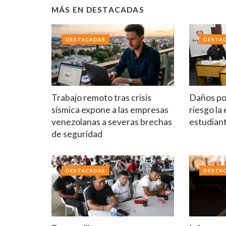
MÁS EN
DESTACADAS
DESTACADAS
DESTA
Trabajo remoto tras crisis
Daños po
sísmica expone a las empresas
riesgo la
venezolanas a severas brechas
estudian
de seguridad
DESTACADAS
DESTA