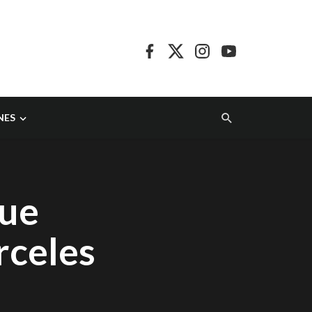
NES
que
rceles