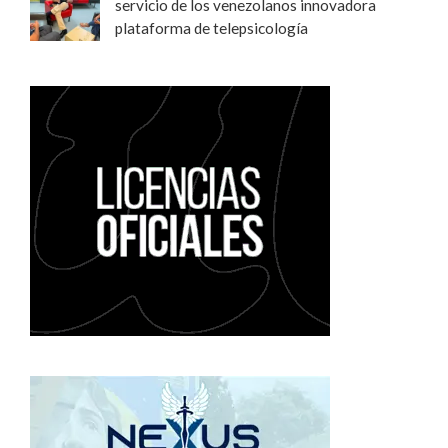
servicio de los venezolanos innovadora
plataforma de telepsicología