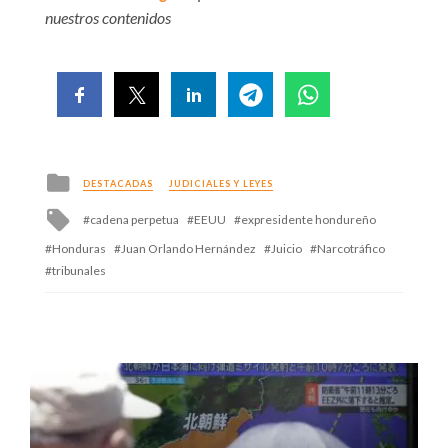
nuestros contenidos
Posted
DESTACADAS
JUDICIALES Y LEYES
in
Tagged
cadena perpetua
EEUU
expresidente hondureño
with
Honduras
Juan Orlando Hernández
Juicio
Narcotráfico
tribunales