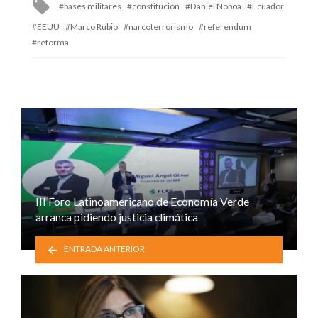
Tagged
bases militares
constitución
Daniel Noboa
Ecuador
with
EEUU
Marco Rubio
narcoterrorismo
referendum
reforma
III Foro Latinoamericano de Economía Verde
arranca pidiendo justicia climática
ENTRADA ANTERIOR