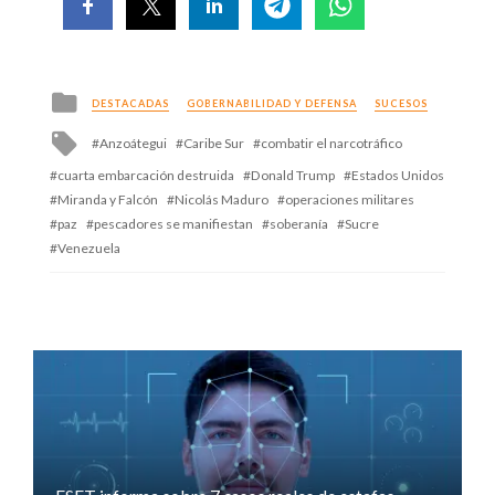
Posted
DESTACADAS
GOBERNABILIDAD Y DEFENSA
SUCESOS
in
Tagged
Anzoátegui
Caribe Sur
combatir el narcotráfico
with
cuarta embarcación destruida
Donald Trump
Estados Unidos
Miranda y Falcón
Nicolás Maduro
operaciones militares
paz
pescadores se manifiestan
soberanía
Sucre
Venezuela