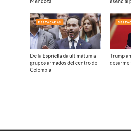
Mendoza
esencial
DESTACADAS
DESTA
De la Espriella da ultimátum a
Trump an
grupos armados del centro de
desarme 
Colombia