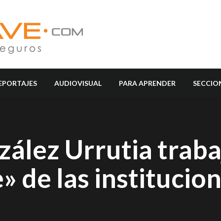
EPORTAJES
AUDIOVISUAL
PARA APRENDER
SECCIO
lez Urrutia traba
» de las institucio