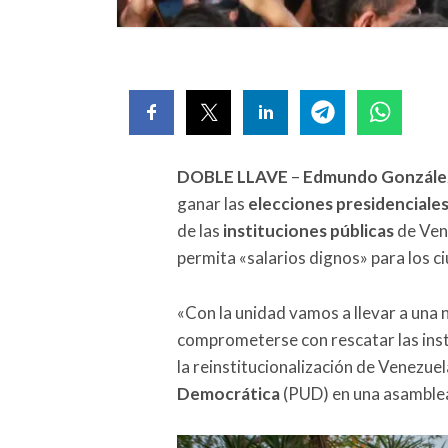
DOBLE LLAVE
–
Edmundo González
ganar las
elecciones presidenciale
de las
instituciones públicas
de Vene
permita «salarios dignos» para los c
«Con la unidad vamos a llevar a una 
comprometerse con rescatar las insti
la reinstitucionalización de Venezuel
Democrática
(PUD) en una asamblea