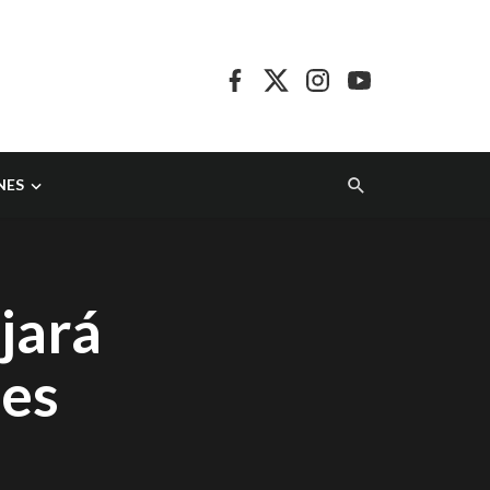
NES
jará
nes