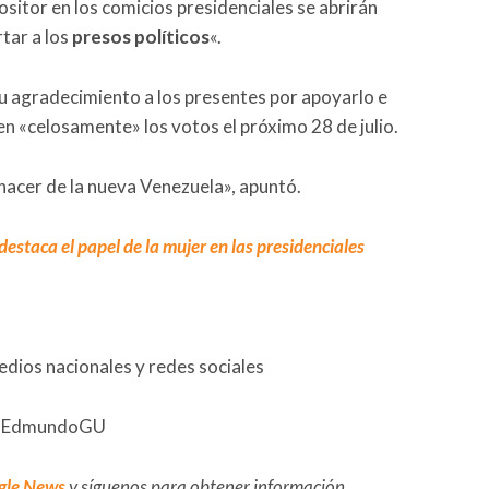
ositor en los comicios presidenciales se abrirán
rtar a los
presos políticos
«.
u agradecimiento a los presentes por apoyarlo e
en «celosamente» los votos el próximo 28 de julio.
renacer de la nueva Venezuela», apuntó.
staca el papel de la mujer en las presidenciales
edios nacionales y redes sociales
: @EdmundoGU
gle News
y síguenos para obtener información