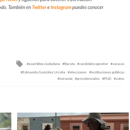
 todo. También en
Twitter
e
Instagram
puedes conocer
Tagged
asamblea ciudadana
Baruta
candidato opositor
caracas
with
Edmundo González Urrutia
elecciones
instituciones públicas
miranda
presidenciales
PUD
votos